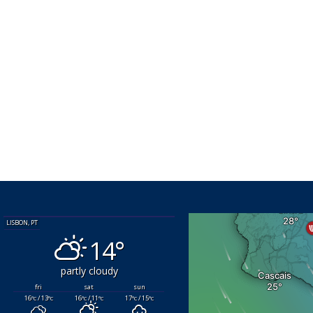
LISBON, PT
14°
partly cloudy
fri
sat
sun
16
/ 13
16
/ 11
17
/ 15
°C
°C
°C
°C
°C
°C