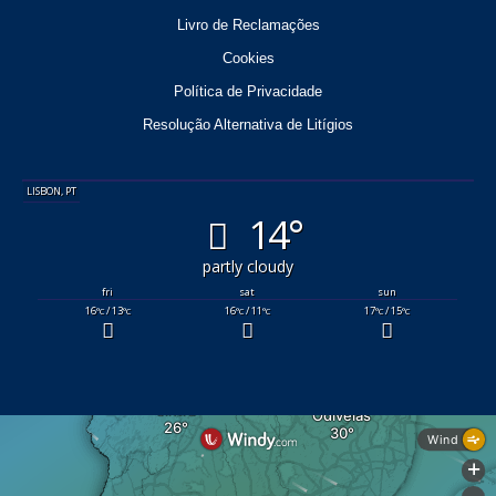
Livro de Reclamações
Cookies
Política de Privacidade
Resolução Alternativa de Litígios
LISBON, PT
14°
partly cloudy
fri
sat
sun
16
/ 13
16
/ 11
17
/ 15
°C
°C
°C
°C
°C
°C