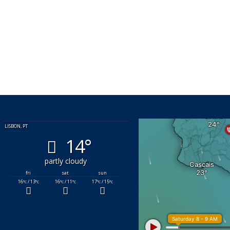
LISBON, PT
14°
partly cloudy
fri
sat
sun
16
/ 13
16
/ 11
17
/ 15
°C
°C
°C
°C
°C
°C