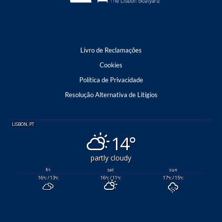
Livro de Reclamações
Cookies
Política de Privacidade
Resolução Alternativa de Litígios
LISBON, PT
14°
partly cloudy
fri
sat
sun
16
/ 13
16
/ 11
17
/ 15
°C
°C
°C
°C
°C
°C