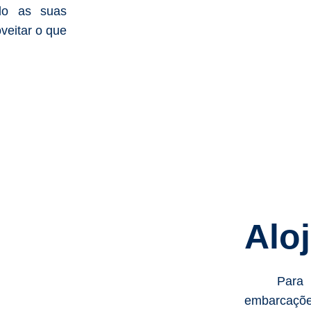
ndo as suas
oveitar o que
Alo
Para 
embarcaç