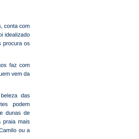
, conta com
i idealizado
s procura os
agos faz com
 quem vem da
beleza das
ntes podem
de dunas de
 praia mais
Camilo ou a