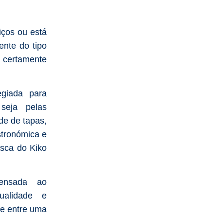
iços ou está
nte do tipo
 certamente
egiada para
seja pelas
de de tapas,
tronómica e
asca do Kiko
pensada ao
ualidade e
e entre uma