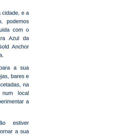
 cidade, e a
o, podemos
guida com o
ra Azul da
old Anchor
a.
para a sua
jas, bares e
lcetadas, na
 num local
erimentar a
o estiver
tornar a sua