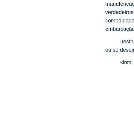
manutenção
verdadeir
comodidad
embarcação
Desfr
ou se desej
Sinta