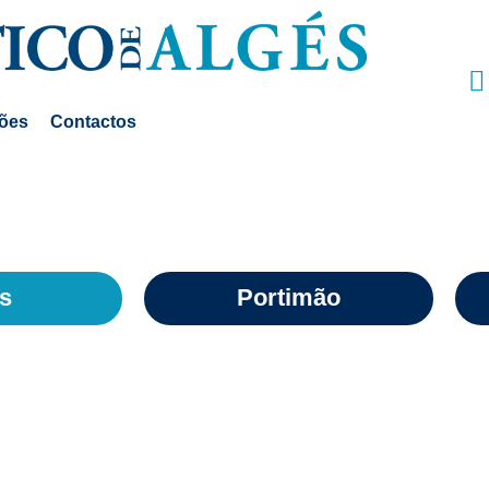
ções
Contactos
s
Portimão